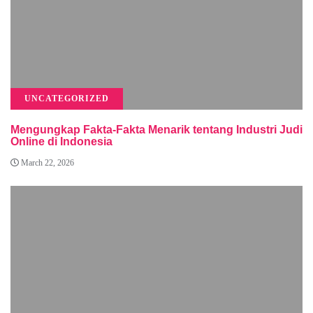
UNCATEGORIZED
Mengungkap Fakta-Fakta Menarik tentang Industri Judi
Online di Indonesia
March 22, 2026