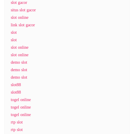
slot gacor
situs slot gacor
slot online
link slot gacor
slot
slot
slot online
slot online
demo slot
demo slot
demo slot
slot88
slot88
togel online
togel online
togel online
rtp slot
rtp slot