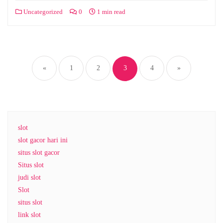
Uncategorized
0
1 min read
Posts
pagination
«
1
2
3
4
»
slot
slot gacor hari ini
situs slot gacor
Situs slot
judi slot
Slot
situs slot
link slot