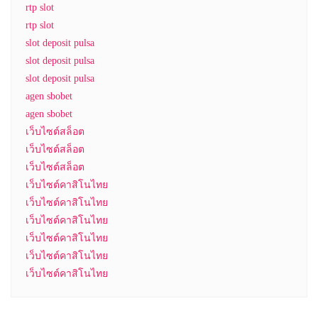
rtp slot
rtp slot
slot deposit pulsa
slot deposit pulsa
slot deposit pulsa
agen sbobet
agen sbobet
เว็บไซต์สล็อต
เว็บไซต์สล็อต
เว็บไซต์สล็อต
เว็บไซต์คาสิโนไทย
เว็บไซต์คาสิโนไทย
เว็บไซต์คาสิโนไทย
เว็บไซต์คาสิโนไทย
เว็บไซต์คาสิโนไทย
เว็บไซต์คาสิโนไทย