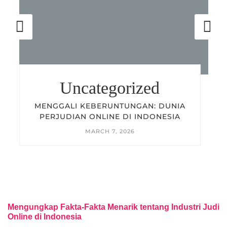
Uncategorized
A
MENGGALI KEKAYAAN DALAM DUNIA
JUDI ONLINE DI INDONESIA
FEBRUARY 20, 2026
Mengungkap Fakta-Fakta Menarik tentang Industri Judi
Online di Indonesia