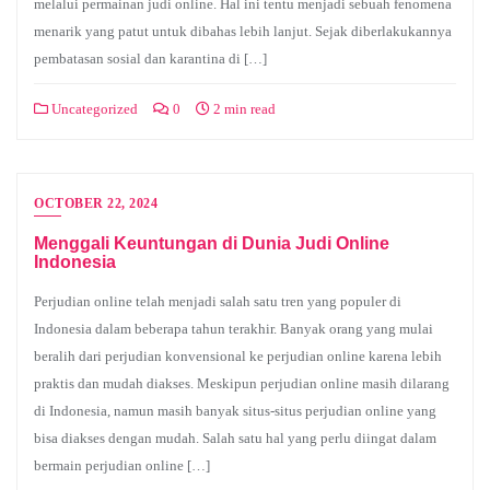
melalui permainan judi online. Hal ini tentu menjadi sebuah fenomena
menarik yang patut untuk dibahas lebih lanjut. Sejak diberlakukannya
pembatasan sosial dan karantina di […]
Uncategorized
0
2 min read
OCTOBER 22, 2024
Menggali Keuntungan di Dunia Judi Online
Indonesia
Perjudian online telah menjadi salah satu tren yang populer di
Indonesia dalam beberapa tahun terakhir. Banyak orang yang mulai
beralih dari perjudian konvensional ke perjudian online karena lebih
praktis dan mudah diakses. Meskipun perjudian online masih dilarang
di Indonesia, namun masih banyak situs-situs perjudian online yang
bisa diakses dengan mudah. Salah satu hal yang perlu diingat dalam
bermain perjudian online […]