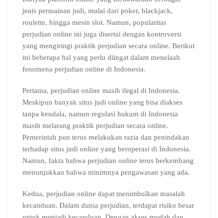
jenis permainan judi, mulai dari poker, blackjack,
roulette, hingga mesin slot. Namun, popularitas
perjudian online ini juga disertai dengan kontroversi
yang mengiringi praktik perjudian secara online. Berikut
ini beberapa hal yang perlu diingat dalam menelaah
fenomena perjudian online di Indonesia.
Pertama, perjudian online masih ilegal di Indonesia.
Meskipun banyak situs judi online yang bisa diakses
tanpa kendala, namun regulasi hukum di Indonesia
masih melarang praktik perjudian secara online.
Pemerintah pun terus melakukan razia dan penindakan
terhadap situs judi online yang beroperasi di Indonesia.
Namun, fakta bahwa perjudian online terus berkembang
menunjukkan bahwa minimnya pengawasan yang ada.
Kedua, perjudian online dapat menimbulkan masalah
kecanduan. Dalam dunia perjudian, terdapat risiko besar
untuk menjadi kecanduan. Dengan akses mudah dan