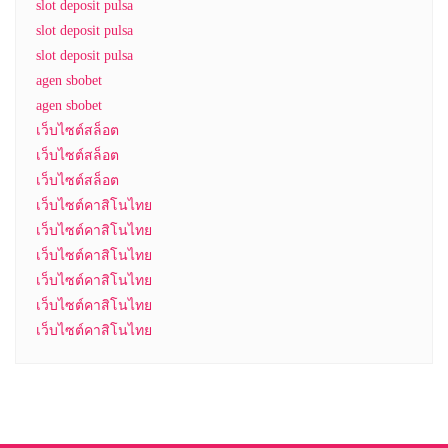
slot deposit pulsa
slot deposit pulsa
slot deposit pulsa
agen sbobet
agen sbobet
เว็บไซต์สล็อต
เว็บไซต์สล็อต
เว็บไซต์สล็อต
เว็บไซต์คาสิโนไทย
เว็บไซต์คาสิโนไทย
เว็บไซต์คาสิโนไทย
เว็บไซต์คาสิโนไทย
เว็บไซต์คาสิโนไทย
เว็บไซต์คาสิโนไทย